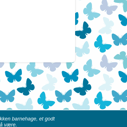
kken barnehage, et godt
 å være.