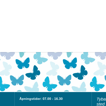
Åpningstider: 07.00 - 16.30
Tyba
sted