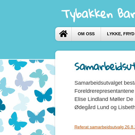
Tybakken Bar
OM OSS
LYKKE, FRYD
Samarbeidsu
Samarbeidsutvalget bestå
Foreldrerepresentantene
Elise Lindland Møller De 
Ødegård Lund og Lisbeth
Referat samarbeidsutvalg 26.8