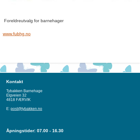
Foreldreutvalg for barnehager
www.fubhg.no
Kontakt
Tybakken Barnehage
Elgveien 32
4818 FÆRVIK
E:
post@tybakken.no
Åpningstider: 07.00 - 16.30