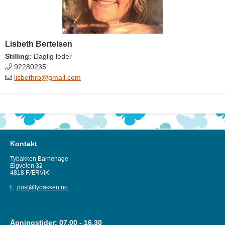
Lisbeth Bertelsen
Stilling:
Daglig leder
92280235
lisbethrb@gmail.com
Kontakt
Tybakken Barnehage
Elgveien 32
4818 FÆRVIK
E:
post@tybakken.no
Åpningstider: 07.00 - 16.30